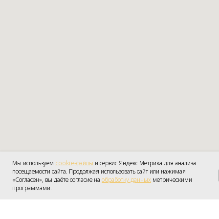
Мы используем
cookie-файлы
и сервис Яндекс Метрика для анализа
посещаемости сайта. Продолжая использовать сайт или нажимая
Получить консульт
«Согласен», вы даёте согласие на
обработку данных
ПОЛУЧИТЬ КОНСУЛЬТ
метрическими
программами.