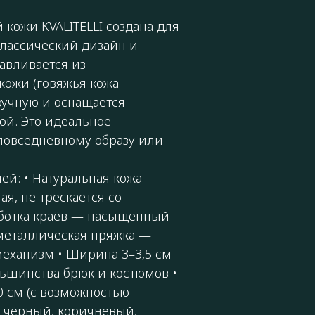
кожи KVALITELLI создана для
классический дизайн и
авливается из
кожи (говяжья кожа
ручную и оснащается
ой. Это идеальное
повседневному образу или
й: • Натуральная кожа
я, не трескается со
аботка краёв — насыщенный
 металлическая пряжка —
еханизм • Ширина 3–3,5 см
ьшинства брюк и костюмов •
0 см (с возможностью
: чёрный, коричневый,