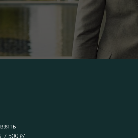
взять
а 7 500
/
₽