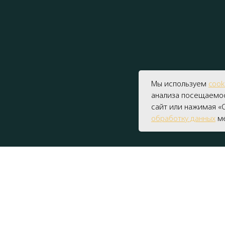
Мы используем
cook
анализа посещаемос
сайт или нажимая «С
обработку данных
ме