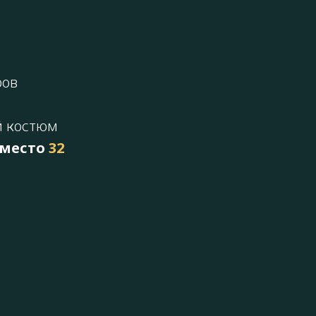
ров
й костюм
место
32