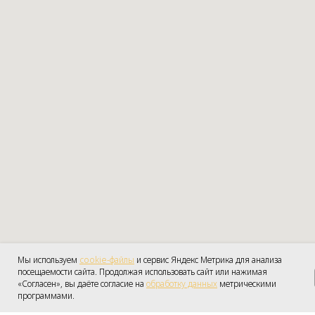
Мы используем
cookie-файлы
и сервис Яндекс Метрика для анализа
посещаемости сайта. Продолжая использовать сайт или нажимая
Получить консульт
«Согласен», вы даёте согласие на
обработку данных
ПОЛУЧИТЬ КОНСУЛЬТ
метрическими
программами.