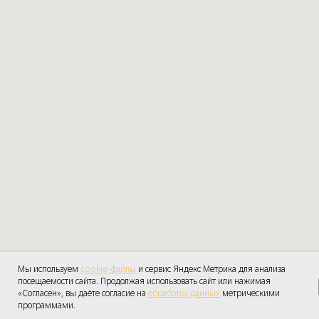
Мы используем
cookie-файлы
и сервис Яндекс Метрика для анализа
посещаемости сайта. Продолжая использовать сайт или нажимая
Получить консульт
«Согласен», вы даёте согласие на
обработку данных
ПОЛУЧИТЬ КОНСУЛЬТ
метрическими
программами.